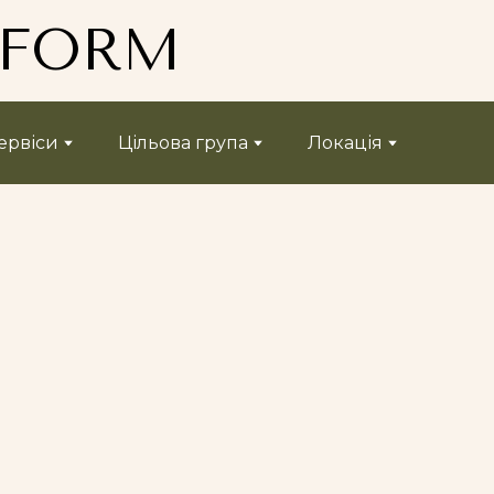
TFORM
ервіси
Цільова група
Локація