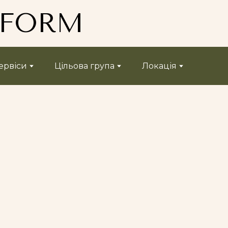
TFORM
ервіси
Цільова група
Локація