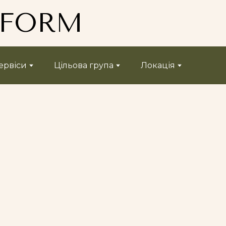
TFORM
ервіси
Цільова група
Локація