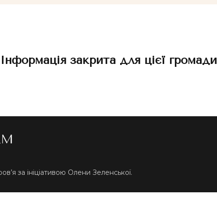
Інформація закрита для цієї громади
RM
ов’я за ініціативою Олени Зеленської.