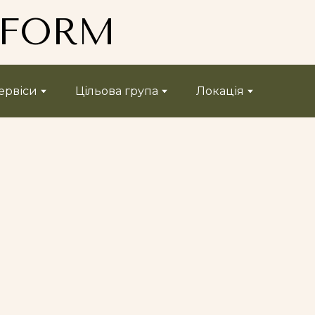
TFORM
ервіси
Цільова група
Локація